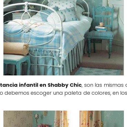
tancia infantil en Shabby Chic
, son las mismas
ado debemos escoger una paleta de colores, en los 