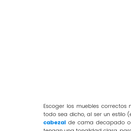
Escoger los muebles correctos n
todo sea dicho, al ser un estilo
cabezal
de cama decapado o la 
tengan una tonalidad clara, para