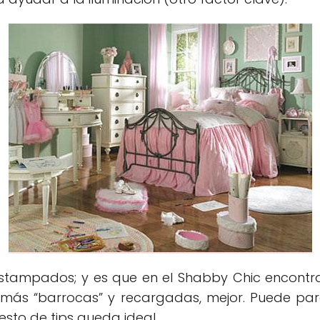
estampados; y es que en el Shabby Chic encont
y más “barrocas” y recargadas, mejor. Puede par
esto de tips queda ideal.