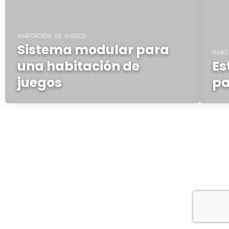
HABITACIÓN DE JUEGOS
Sistema modular para
HABI
una habitación de
Es
juegos
pa