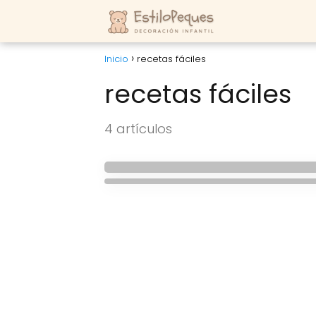
Inicio
recetas fáciles
recetas fáciles
COCINA
4 artículos
COCINA
Ratoncitos dulces n
Galletas navideñas 