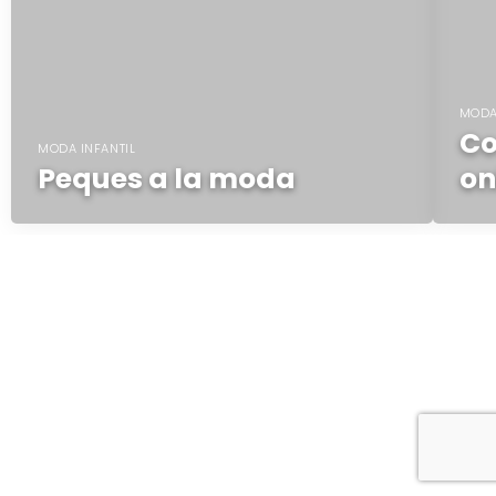
MODA
Co
MODA INFANTIL
Peques a la moda
on