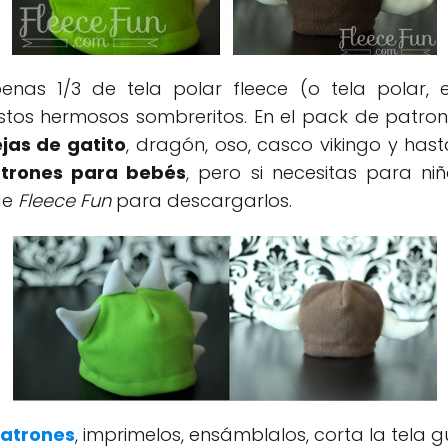
nas 1/3 de tela polar fleece (o tela polar, e
tos hermosos sombreritos. En el pack de patron
jas de gatito
, dragón, oso, casco vikingo y ha
trones para bebés
, pero si necesitas para n
de
Fleece Fun
para descargarlos.
atrones
, imprimelos, ensámblalos, corta la tela g