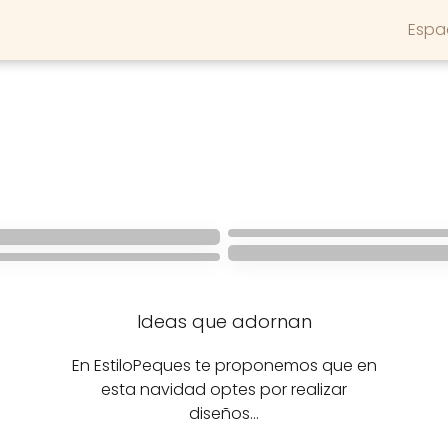
Espa
DECORACION NAVIDEÑA
Decoración de
 árbol de
Phineas y Pherb para
deño con
DECORACION NAVIDEÑA
s
el árbol navideño
Que los niños 
Ideas que adornan
En EstiloPeques te proponemos que en
esta navidad optes por realizar
diseños…