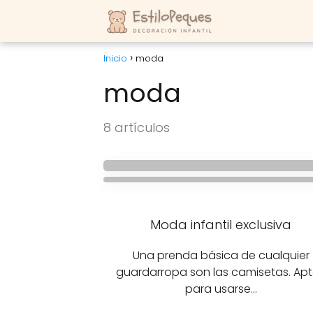
Inicio
moda
moda
MODA INFANTIL
8 artículos
MODA INFANTIL
Ropita muy linda par
Ropa infantil con esti
Moda infantil exclusiva
Una prenda básica de cualquier
guardarropa son las camisetas. Ap
para usarse…