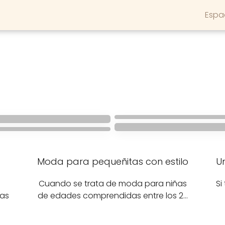
Espa
DECORACION HALLOWEEN
Adorables
MODA INFANTIL
sombreritos de
Lötiekids: mod
a niños
animales para niños
lo
Barcelona
Moda para pequeñitas con estilo
U
Cuando se trata de moda para niñas
Si
tas
de edades comprendidas entre los 2…