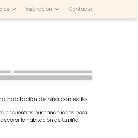
cios
Inspiración
Contacto
MODA INFANTIL
Outlets de ropa
a para niños desde
infantil en España
na habitación de niña con estilo
 te encuentras buscando ideas para
decorar la habitación de tu niña…