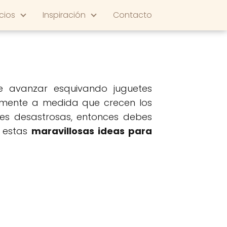
cios
Inspiración
Contacto
 avanzar esquivando juguetes
almente a medida que crecen los
nes desastrosas, entonces debes
n estas
maravillosas ideas para