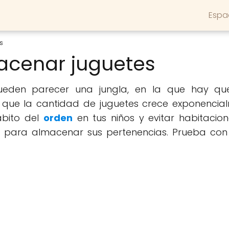
Espa
s
acenar juguetes
eden parecer una jungla, en la que hay que
s que la cantidad de juguetes crece exponenci
ábito del
orden
en tus niños y evitar habitacio
io para almacenar sus pertenencias. Prueba co