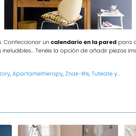
s. Confeccionar un
calendario en la pared
para q
s ineludibles... Tenéis la opción de añadir piezas
tory
,
Apartametherapy
,
Znak-life
,
Tuteate y…