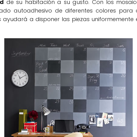
ed
de su habitación a su gusto. Con los mosaic
ado autoadhesivo de diferentes colores para 
os ayudará a disponer las piezas uniformement