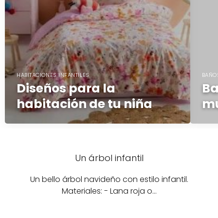
HABITACIONES INFANTILES
BAÑOS
Diseños para la
Ba
habitación de tu niña
mu
Un árbol infantil
Un bello árbol navideño con estilo infantil.
Materiales: - Lana roja o…