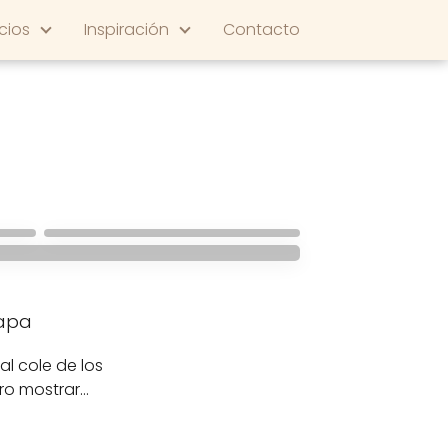
cios
Inspiración
Contacto
HABITACIONES INFANTILES
Iluminación para
habitaciones
pel: Manualidades
infantiles
apa
l cole de los
ro mostrar…