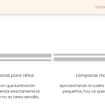
Espa
ILUMINACIÓN
HABITACIONES INFANTILES
as para
Una lámpara para
Lámpara de pa
volar por los cielos
nes infantiles
navideñas
ras para niños
Lámparas m
con que iluminación
Aprovechando la vuelta a
ntar exactamente la
pequeños, hoy os quie
 no es tarea sencilla,…