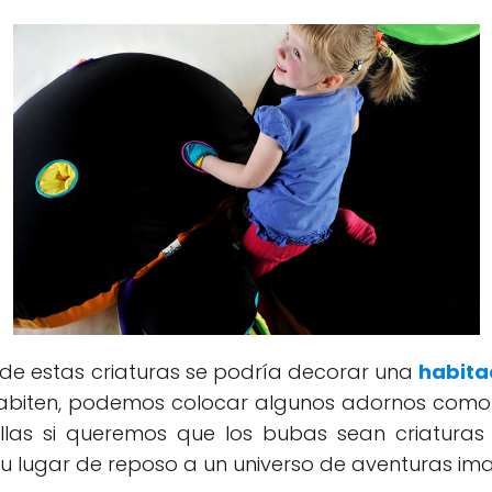
 de estas criaturas se podría decorar una
habita
habiten, podemos colocar algunos adornos como
llas si queremos que los bubas sean criaturas d
su lugar de reposo a un universo de aventuras ima