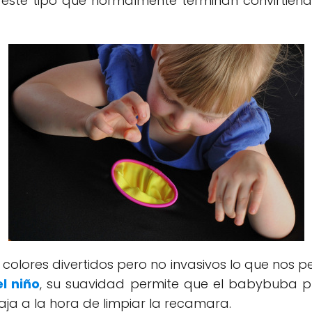
 este tipo que normalmente terminan convirtié
lores divertidos pero no invasivos lo que nos p
l niño
, su suavidad permite que el babybuba 
ja a la hora de limpiar la recamara.