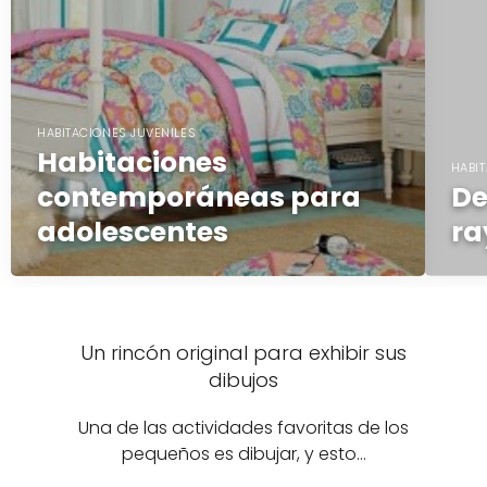
HABITACIONES JUVENILES
Habitaciones
HABIT
contemporáneas para
De
adolescentes
ra
Un rincón original para exhibir sus
dibujos
Una de las actividades favoritas de los
pequeños es dibujar, y esto…